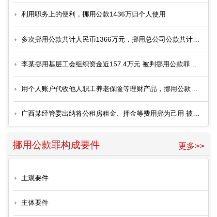
利用职务上的便利，挪用公款1436万归个人使用
多次挪用公款共计人民币1366万元，挪用总公司公款共计70万元，被判十年
李某挪用基层工会组织资金近157.4万元 被判挪用公款罪判二缓三
用个人账户代收他人职工养老保险等理财产品，挪用公款近90万
广西某经管委出纳将公租房租金、押金等费用挪为己用 被判刑一年
挪用公款罪构成要件
更多>>
主观要件
主体要件