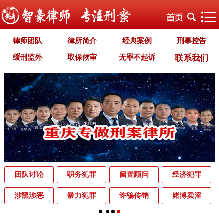
律师团队
律所简介
经典案例
刑事控告
缓刑监外
取保候审
无罪不起诉
联系我们
职务犯罪
经济犯罪
毒品犯罪
罪名专题
智豪文化
自首立功
首席律师致辞
智豪视野
刑罚种类
刑事法规
犯罪释义
刑事知识
法律援助
刑事资讯
刑事文书
案件动态
辩护词集
常见问题
办理中的案件
业务范围
为什么选择智豪
办案机关
中国法律讲堂
辨别伪专业
团队讨论
职务犯罪
留置顾问
经济犯罪
罪名解析库
网站地图
涉黑涉恶
暴力犯罪
诈骗传销
赌博卖淫