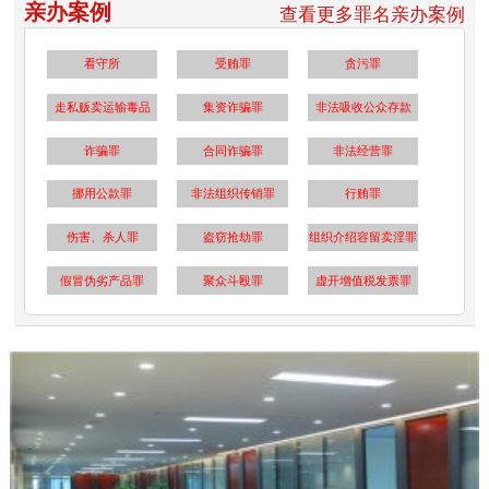
亲办案例
查看更多罪名亲办案例
看守所
受贿罪
贪污罪
走私贩卖运输毒品
集资诈骗罪
非法吸收公众存款
诈骗罪
合同诈骗罪
非法经营罪
挪用公款罪
非法组织传销罪
行贿罪
伤害、杀人罪
盗窃抢劫罪
组织介绍容留卖淫罪
假冒伪劣产品罪
聚众斗殴罪
虚开增值税发票罪