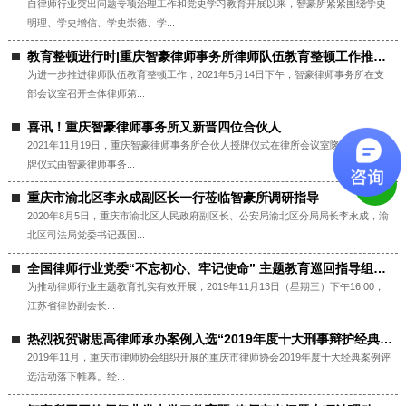
自律师行业突出问题专项治理工作和党史学习教育开展以来，智豪所紧紧围绕学史
明理、学史增信、学史崇德、学...
教育整顿进行时|重庆智豪律师事务所律师队伍教育整顿工作推进会
为进一步推进律师队伍教育整顿工作，2021年5月14日下午，智豪律师事务所在支
部会议室召开全体律师第...
喜讯！重庆智豪律师事务所又新晋四位合伙人
2021年11月19日，重庆智豪律师事务所合伙人授牌仪式在律所会议室隆重举行，授
牌仪式由智豪律师事务...
重庆市渝北区李永成副区长一行莅临智豪所调研指导
2020年8月5日，重庆市渝北区人民政府副区长、公安局渝北区分局局长李永成，渝
北区司法局党委书记聂国...
全国律师行业党委“不忘初心、牢记使命” 主题教育巡回指导组莅临我所指导工作
为推动律师行业主题教育扎实有效开展，2019年11月13日（星期三）下午16:00，
江苏省律协副会长...
热烈祝贺谢思高律师承办案例入选“2019年度十大刑事辩护经典案例”
2019年11月，重庆市律师协会组织开展的重庆市律师协会2019年度十大经典案例评
选活动落下帷幕。经...