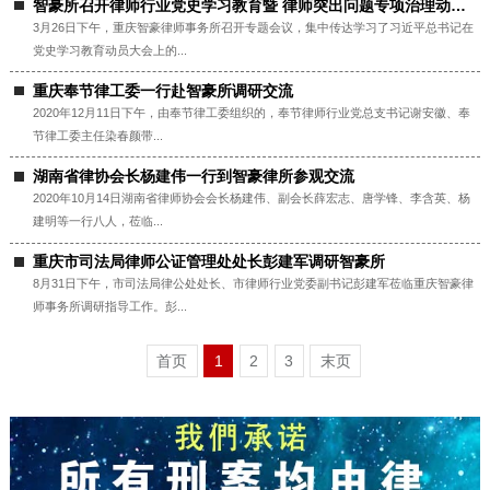
智豪所召开律师行业党史学习教育暨 律师突出问题专项治理动员部署会
3月26日下午，重庆智豪律师事务所召开专题会议，集中传达学习了习近平总书记在
党史学习教育动员大会上的...
重庆奉节律工委一行赴智豪所调研交流
2020年12月11日下午，由奉节律工委组织的，奉节律师行业党总支书记谢安徽、奉
节律工委主任染春颜带...
湖南省律协会长杨建伟一行到智豪律所参观交流
2020年10月14日湖南省律师协会会长杨建伟、副会长薛宏志、唐学锋、李含英、杨
建明等一行八人，莅临...
重庆市司法局律师公证管理处处长彭建军调研智豪所
8月31日下午，市司法局律公处处长、市律师行业党委副书记彭建军莅临重庆智豪律
师事务所调研指导工作。彭...
首页
1
2
3
末页