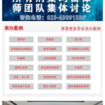
亲办案例
查看更多罪名亲办案例
看守所
受贿罪
贪污罪
走私贩卖运输毒品
集资诈骗罪
非法吸收公众存款
诈骗罪
合同诈骗罪
非法经营罪
挪用公款罪
非法组织传销罪
行贿罪
伤害、杀人罪
盗窃抢劫罪
组织介绍容留卖淫罪
假冒伪劣产品罪
聚众斗殴罪
虚开增值税发票罪