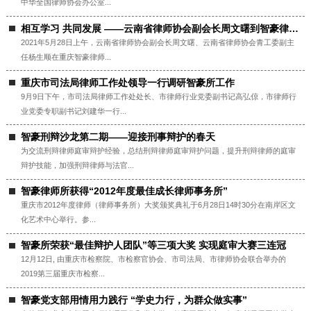
中华全国律师协会办公室...
相互学习 共同发展 ——云南省律师协会副会长周文曙到智豪律所参观交流
2021年5月28日上午，云南省律师协会副会长周文曙、云南省律师协会青工委副主
任杨生顺在重庆智豪律师...
重庆市司法局律师工作处领导一行调研智豪所工作
9月9日下午，市司法局律师工作处处长、市律师行业党委副书记高弘倞，市律师行
业党委专职副书记刘建华一行...
智豪刑辩沙龙第二期——迎接刑事辩护的春天
为交流刑辩律师庭审辩护经验，总结刑辩律师庭审辩护问题，提升刑辩律师的庭审
辩护技能，加强刑辩律师与法官...
智豪律师所获得“2012年度最佳成长律师事务所”
重庆市2012年度律师（律师事务所）大奖颁奖典礼于6月28日14时30分在南岸区文
化艺术中心举行。参...
智豪所荣获“最佳辩护人团队”等三项大奖 实现庭审大赛三连冠
12月12日, 由重庆市检察院、市检察官协会、市司法局、市律师协会联合举办的
2019第三届重庆市检察...
智豪党支部用情用力践行 “学史力行，为群众做实事”