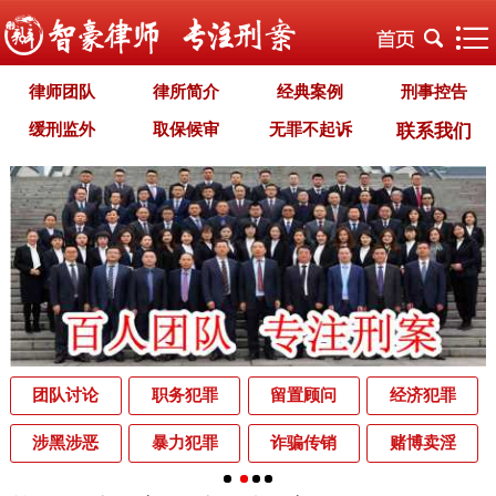
律师团队
律所简介
经典案例
刑事控告
缓刑监外
取保候审
无罪不起诉
联系我们
职务犯罪
经济犯罪
毒品犯罪
罪名专题
智豪文化
自首立功
首席律师致辞
智豪视野
刑罚种类
刑事法规
犯罪释义
刑事知识
法律援助
刑事资讯
刑事文书
案件动态
辩护词集
常见问题
办理中的案件
业务范围
为什么选择智豪
办案机关
中国法律讲堂
辨别伪专业
团队讨论
职务犯罪
留置顾问
经济犯罪
罪名解析库
网站地图
涉黑涉恶
暴力犯罪
诈骗传销
赌博卖淫