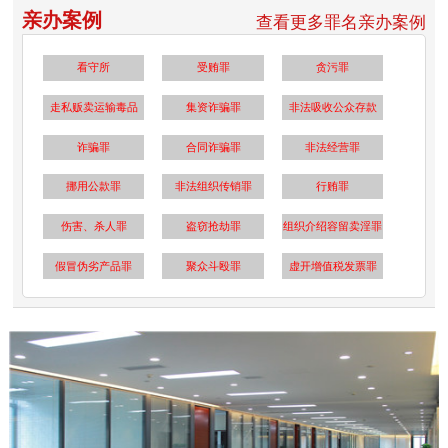
亲办案例
查看更多罪名亲办案例
看守所
受贿罪
贪污罪
走私贩卖运输毒品
集资诈骗罪
非法吸收公众存款
诈骗罪
合同诈骗罪
非法经营罪
挪用公款罪
非法组织传销罪
行贿罪
伤害、杀人罪
盗窃抢劫罪
组织介绍容留卖淫罪
假冒伪劣产品罪
聚众斗殴罪
虚开增值税发票罪