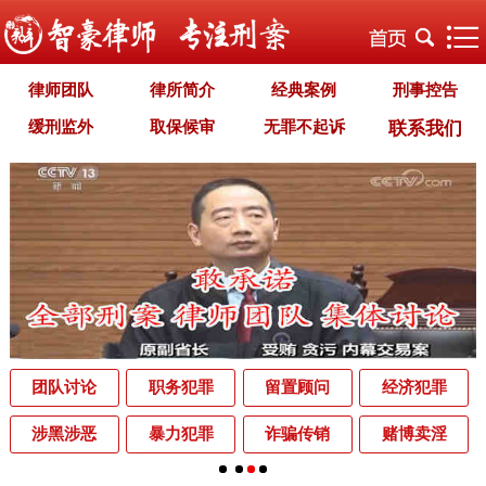
律师团队
律所简介
经典案例
刑事控告
缓刑监外
取保候审
无罪不起诉
联系我们
职务犯罪
经济犯罪
毒品犯罪
罪名专题
智豪文化
自首立功
首席律师致辞
智豪视野
刑罚种类
刑事法规
犯罪释义
刑事知识
法律援助
刑事资讯
刑事文书
案件动态
辩护词集
常见问题
办理中的案件
业务范围
为什么选择智豪
办案机关
中国法律讲堂
辨别伪专业
团队讨论
职务犯罪
留置顾问
经济犯罪
罪名解析库
网站地图
涉黑涉恶
暴力犯罪
诈骗传销
赌博卖淫