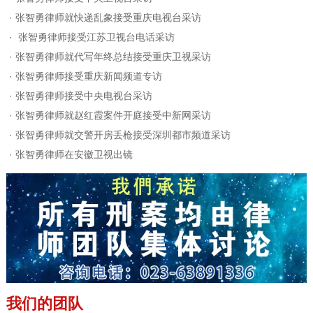
·
张智勇律师就快递乱象接受重庆电视台采访
·
张智勇律师接受江苏卫视台电话采访
·
张智勇律师就代写年终总结接受重庆卫视采访
·
张智勇律师接受重庆新闻频道专访
·
张智勇律师接受中央电视台采访
·
张智勇律师就赵红霞案件开庭接受中新网采访
·
张智勇律师就交警开房丢枪接受深圳都市频道采访
·
张智勇律师在安徽卫视出镜
我们的团队