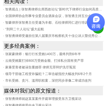
相关阅读：
·
智勇观点 | 张智勇律师出席西政论坛“新时代下律师行业如何高质量发展”
·
全国律师协会刑事专业委员会酒泉会议，张智勇主持五分会场并发言
·
智豪律所张智勇主任受邀为丰都、石柱律师同仁进行培训
·
“刑辩二十人论坛”盛大起航
·
张智勇律师受邀担任第八届重庆市检察机关十佳公诉人暨优秀公诉人决赛评委
更多经典案例：
·
张家豪律师：银行行长受贿1400万，最终判刑6年半
·
云南受贿案打掉800万受贿金额、打掉私分国有资产罪
·
家暴受害者被诬告重婚罪 律师无罪辩护洗尽冤屈
·
领导干部做工程变诈骗犯？二审击破指控大幅改判6年2个月
·
市长受贿、贪污、滥用职权案，深挖同步录像二审成功改判
媒体对我们的原文报道：
·
张智勇律师就赵某某案件开庭审理接受东方卫视采访
·
张智勇律师接受中央卫视台采访