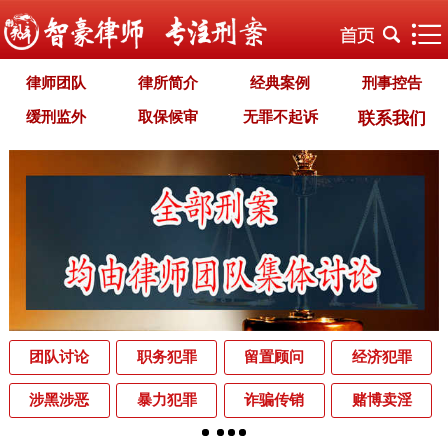
律师团队
律所简介
经典案例
刑事控告
缓刑监外
取保候审
无罪不起诉
联系我们
职务犯罪
经济犯罪
毒品犯罪
罪名专题
智豪文化
自首立功
首席律师致辞
智豪视野
刑罚种类
刑事法规
犯罪释义
刑事知识
法律援助
刑事资讯
刑事文书
案件动态
辩护词集
常见问题
办理中的案件
业务范围
为什么选择智豪
办案机关
中国法律讲堂
辨别伪专业
团队讨论
职务犯罪
留置顾问
经济犯罪
罪名解析库
网站地图
涉黑涉恶
暴力犯罪
诈骗传销
赌博卖淫