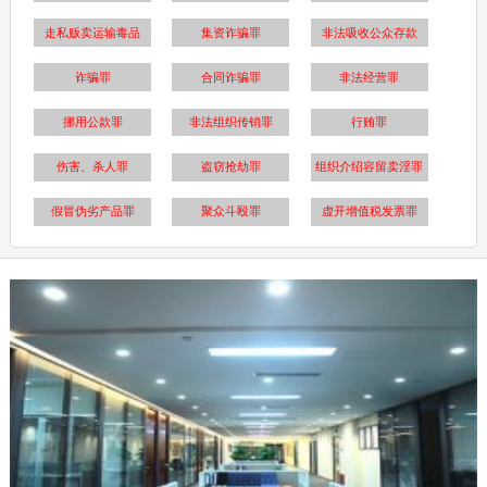
走私贩卖运输毒品
集资诈骗罪
非法吸收公众存款
诈骗罪
合同诈骗罪
非法经营罪
挪用公款罪
非法组织传销罪
行贿罪
伤害、杀人罪
盗窃抢劫罪
组织介绍容留卖淫罪
假冒伪劣产品罪
聚众斗殴罪
虚开增值税发票罪