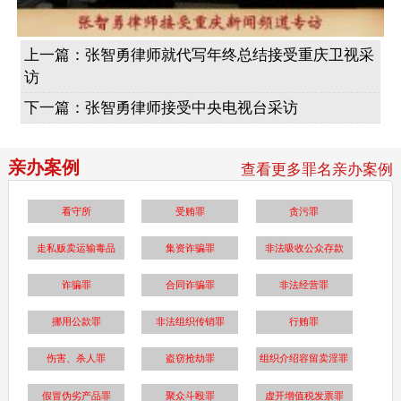
上一篇：
张智勇律师就代写年终总结接受重庆卫视采
访
下一篇：
张智勇律师接受中央电视台采访
亲办案例
查看更多罪名亲办案例
看守所
受贿罪
贪污罪
走私贩卖运输毒品
集资诈骗罪
非法吸收公众存款
诈骗罪
合同诈骗罪
非法经营罪
挪用公款罪
非法组织传销罪
行贿罪
伤害、杀人罪
盗窃抢劫罪
组织介绍容留卖淫罪
假冒伪劣产品罪
聚众斗殴罪
虚开增值税发票罪