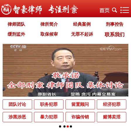
律师团队
律所简介
经典案例
刑事控告
缓刑监外
取保候审
无罪不起诉
联系我们
职务犯罪
经济犯罪
毒品犯罪
罪名专题
智豪文化
自首立功
首席律师致辞
智豪视野
刑罚种类
刑事法规
犯罪释义
刑事知识
法律援助
刑事资讯
刑事文书
案件动态
辩护词集
常见问题
办理中的案件
业务范围
为什么选择智豪
办案机关
中国法律讲堂
辨别伪专业
团队讨论
职务犯罪
留置顾问
经济犯罪
罪名解析库
网站地图
涉黑涉恶
暴力犯罪
诈骗传销
赌博卖淫