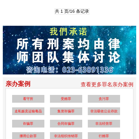
共 1 页/16 条记录
亲办案例
查看更多罪名亲办案例
看守所
受贿罪
贪污罪
走私贩卖运输毒品
集资诈骗罪
非法吸收公众存款
诈骗罪
合同诈骗罪
非法经营罪
挪用公款罪
非法组织传销罪
行贿罪