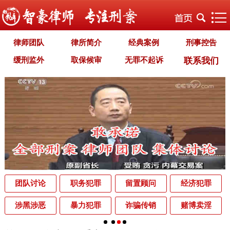
律师团队
律所简介
经典案例
刑事控告
缓刑监外
取保候审
无罪不起诉
联系我们
职务犯罪
经济犯罪
毒品犯罪
罪名专题
智豪文化
自首立功
首席律师致辞
智豪视野
刑罚种类
刑事法规
犯罪释义
刑事知识
法律援助
刑事资讯
刑事文书
案件动态
辩护词集
常见问题
办理中的案件
业务范围
为什么选择智豪
办案机关
中国法律讲堂
辨别伪专业
团队讨论
职务犯罪
留置顾问
经济犯罪
罪名解析库
网站地图
涉黑涉恶
暴力犯罪
诈骗传销
赌博卖淫