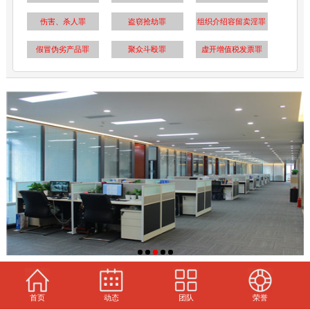
伤害、杀人罪
盗窃抢劫罪
组织介绍容留卖淫罪
假冒伪劣产品罪
聚众斗殴罪
虚开增值税发票罪
首页
动态
团队
荣誉