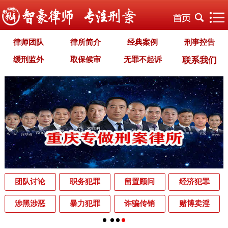
律师团队
律所简介
经典案例
刑事控告
缓刑监外
取保候审
无罪不起诉
联系我们
职务犯罪
经济犯罪
毒品犯罪
罪名专题
智豪文化
自首立功
首席律师致辞
智豪视野
刑罚种类
刑事法规
犯罪释义
刑事知识
法律援助
刑事资讯
刑事文书
案件动态
辩护词集
常见问题
办理中的案件
业务范围
为什么选择智豪
办案机关
中国法律讲堂
辨别伪专业
团队讨论
职务犯罪
留置顾问
经济犯罪
罪名解析库
网站地图
涉黑涉恶
暴力犯罪
诈骗传销
赌博卖淫