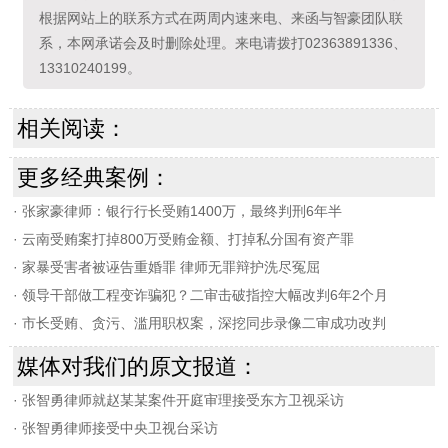
根据网站上的联系方式在两周内速来电、来函与智豪团队联
系，本网承诺会及时删除处理。来电请拨打02363891336、
13310240199。
相关阅读：
更多经典案例：
·
张家豪律师：银行行长受贿1400万，最终判刑6年半
·
云南受贿案打掉800万受贿金额、打掉私分国有资产罪
·
家暴受害者被诬告重婚罪 律师无罪辩护洗尽冤屈
·
领导干部做工程变诈骗犯？二审击破指控大幅改判6年2个月
·
市长受贿、贪污、滥用职权案，深挖同步录像二审成功改判
媒体对我们的原文报道：
·
张智勇律师就赵某某案件开庭审理接受东方卫视采访
·
张智勇律师接受中央卫视台采访