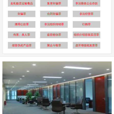
走私贩卖运输毒品
集资诈骗罪
非法吸收公众存款
诈骗罪
合同诈骗罪
非法经营罪
挪用公款罪
非法组织传销罪
行贿罪
伤害、杀人罪
盗窃抢劫罪
组织介绍容留卖淫罪
假冒伪劣产品罪
聚众斗殴罪
虚开增值税发票罪