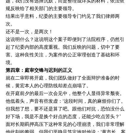
题，我们没有选择沉默，而是整理成详实的材料，依法依
规反映给了相关部门的主要领导。
结果出乎意料，纪委的主要领导专门约见了我们律师两
次。
还不是一次，是两次！
这说明什么？这说明这个案子即便到了法院程序，仍然引
起了纪委内部的高度重视。我们反映的问题，切中了要
害。这种良性关注，为案件的公正审理创造了基础和环
境。
第四章：庭审交锋与迟到的正义
就在二审即将开庭，我们团队做好了全面辩护准备的时
候，黄宏本人的心理防线却差点崩塌了。
在开庭前夕的最后一次会见中，他整个人显得异常颓丧。
他低着头，声音有些发虚：‘这段时间，真的麻烦你们了。
但我想了想，要不还是算了吧。跟他们对抗，恐怕没什么
好下场，我是不是换个好点的态度，还能少吃点苦头？’
面对长期羁押高压下这种常见的心理崩溃，我们非常理解
他此刻的脆弱。但我们平静且笃定地对他说：‘黄市长，案