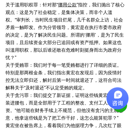
关于滥用职权罪：针对那“
挪用公款
”指控，我们抛出了核心
观点：这是为了社会稳定，是集体决策，而非个人滥
权。“审判长，当时民生项目烂尾，几千名群众上访，社会
矛盾一触即发。作为分管领导，黄宏是在执行市委市政府
的决定，是为了解决民生问题。所谓的‘挪用’，是为了民生
项目，且后续资金大部分已追回或有资产抵押。如果这也
叫滥用职权，那以后谁还敢在危难时刻挺身而出为政府分
忧？”
关于受贿罪：我们对于每一笔受贿都进行了详细的质证。
特别是那两根金条，我们指出黄宏在发现后，因为疫情封
控无法立即归还，解封后第一时间就退还了，这符合司法
解释关于“及时退还”不认定受贿的规定。
关于贪污罪：我们提交了新证据，证明这些钱黄宏并没有
装进腰包，而是全部用于了工程的整改、支付工人工
资。“他可能在财务手续上不规范，但他没有贪污的主观恶
意，他拿这些钱是为了把工作干好，这怎么能算犯罪？”
黄宏坐在被告席上，看着我们为他据理力争，几次红了眼