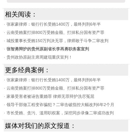
相关阅读：
·
张家豪律师：银行行长受贿1400万，最终判刑6年半
·
云南受贿案打掉800万受贿金额、打掉私分国有资产罪
·
城投董事长受贿150万判决无罪，律师敢于斗争二审改判
·
张智勇辩护的贵州原副省长李再勇职务案宣判
·
贵州政协原副主席周建琨重庆宣判！
更多经典案例：
·
张家豪律师：银行行长受贿1400万，最终判刑6年半
·
云南受贿案打掉800万受贿金额、打掉私分国有资产罪
·
家暴受害者被诬告重婚罪 律师无罪辩护洗尽冤屈
·
领导干部做工程变诈骗犯？二审击破指控大幅改判6年2个月
·
市长受贿、贪污、滥用职权案，深挖同步录像二审成功改判
媒体对我们的原文报道：