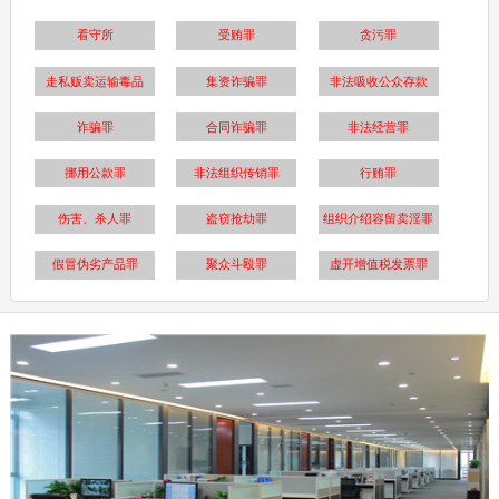
看守所
受贿罪
贪污罪
走私贩卖运输毒品
集资诈骗罪
非法吸收公众存款
诈骗罪
合同诈骗罪
非法经营罪
挪用公款罪
非法组织传销罪
行贿罪
伤害、杀人罪
盗窃抢劫罪
组织介绍容留卖淫罪
假冒伪劣产品罪
聚众斗殴罪
虚开增值税发票罪