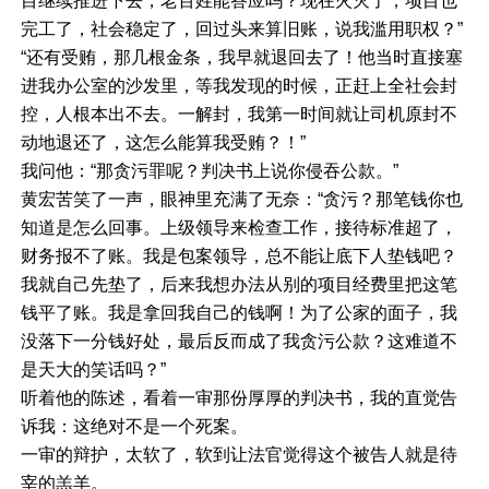
目继续推进下去，老百姓能答应吗？现在火灭了，项目也
完工了，社会稳定了，回过头来算旧账，说我滥用职权？”
“还有受贿，那几根金条，我早就退回去了！他当时直接塞
进我办公室的沙发里，等我发现的时候，正赶上全社会封
控，人根本出不去。一解封，我第一时间就让司机原封不
动地退还了，这怎么能算我受贿？！”
我问他：“那贪污罪呢？判决书上说你侵吞公款。”
黄宏苦笑了一声，眼神里充满了无奈：“贪污？那笔钱你也
知道是怎么回事。上级领导来检查工作，接待标准超了，
财务报不了账。我是包案领导，总不能让底下人垫钱吧？
我就自己先垫了，后来我想办法从别的项目经费里把这笔
钱平了账。我是拿回我自己的钱啊！为了公家的面子，我
没落下一分钱好处，最后反而成了我贪污公款？这难道不
是天大的笑话吗？”
听着他的陈述，看着一审那份厚厚的判决书，我的直觉告
诉我：这绝对不是一个死案。
一审的辩护，太软了，软到让法官觉得这个被告人就是待
宰的羔羊。