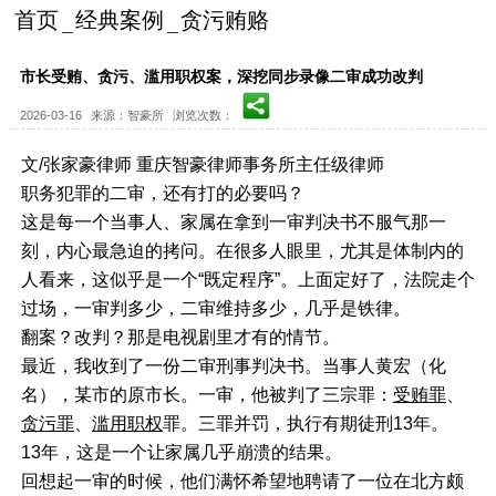
首页
经典案例
贪污贿赂
市长受贿、贪污、滥用职权案，深挖同步录像二审成功改判
2026-03-16
来源：智豪所
浏览次数：
文/张家豪律师 重庆智豪律师事务所主任级律师
职务犯罪的二审，还有打的必要吗？
这是每一个当事人、家属在拿到一审判决书不服气那一
刻，内心最急迫的拷问。在很多人眼里，尤其是体制内的
人看来，这似乎是一个“既定程序”。上面定好了，法院走个
过场，一审判多少，二审维持多少，几乎是铁律。
翻案？改判？那是电视剧里才有的情节。
最近，我收到了一份二审刑事判决书。当事人黄宏（化
名），某市的原市长。一审，他被判了三宗罪：
受贿罪
、
贪污罪
、
滥用职权
罪。三罪并罚，执行有期徒刑13年。
13年，这是一个让家属几乎崩溃的结果。
回想起一审的时候，他们满怀希望地聘请了一位在北方颇