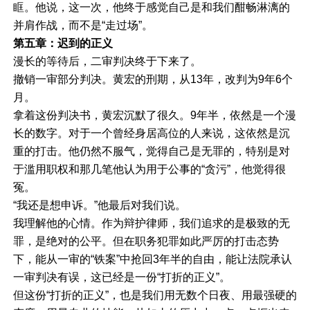
眶。他说，这一次，他终于感觉自己是和我们酣畅淋漓的
并肩作战，而不是“走过场”。
第五章：迟到的正义
漫长的等待后，二审判决终于下来了。
撤销一审部分判决。黄宏的刑期，从13年，改判为9年6个
月。
拿着这份判决书，黄宏沉默了很久。9年半，依然是一个漫
长的数字。对于一个曾经身居高位的人来说，这依然是沉
重的打击。他仍然不服气，觉得自己是无罪的，特别是对
于滥用职权和那几笔他认为用于公事的“贪污”，他觉得很
冤。
“我还是想申诉。”他最后对我们说。
我理解他的心情。作为辩护律师，我们追求的是极致的无
罪，是绝对的公平。但在职务犯罪如此严厉的打击态势
下，能从一审的“铁案”中抢回3年半的自由，能让法院承认
一审判决有误，这已经是一份“打折的正义”。
但这份“打折的正义”，也是我们用无数个日夜、用最强硬的