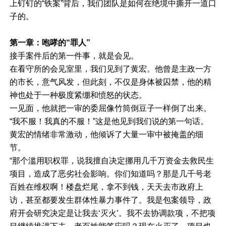
上钉钉的“铁案”背后，我们团队是如何在绝境中撕开一道口
子的。
第一章：咆哮的“罪人”
接手案件后的第一件事，就是会见。
在看守所的会见室里，我们见到了黄宏。他曾是主政一方
的市长，意气风发，但此刻，不仅是身体被囚禁，他的精
神也处于一种极度紧绷和愤怒的状态。
一见面，他就把一审的委屈像竹筒倒豆子一样倒了出来。
“我不服！我真的不服！”这是他见到我们说的第一句话。
黄宏的情绪非常激动，他倾诉了大量一审中被掩盖的细
节。
“那个滥用职权罪，说我擅自决定挪用几千万资金去救民生
项目，造成了恶劣社会影响。你们知道吗？那是几千号老
百姓在维权啊！楼盘烂尾，拿不到钱，天天去市政府上
访，甚至都要发生群体性暴力事件了。我是包案领导，政
府开会研究决定是让我去‘灭火’。我不去协调款项，不把项