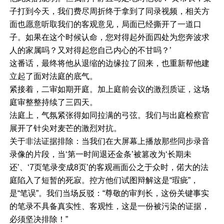
子打到今天，我们费尽周折终于拿到了同录视频，相关方
面也愿意听取我们的客观意见，局面已经撕开了一道口
子。如果在这个时候认命，您对得起外面四处为您奔波求
人的家属吗？又对得起您自己内心的不甘吗？’
这番话，最终将他从退缩的边缘拉了回来，也重新帮他建
立起了面对法庭的底气。
紧接着，二审如期开庭。加上庭前会议的激烈质证，这场
庭审整整持续了三四天。
法庭上，气氛紧张得如同拉满的弓弦。我们与出庭检察官
展开了针尖对麦芒的激烈对抗。
关于非法证据排除：当我们在大屏幕上播放那些同步录音
录像的片段，当‘第一时间退还金条’被篡改为‘长期未
还’、‘7页笔录变成8页’的客观画面公之于众时，偌大的法
庭陷入了短暂的死寂。控方他们试图辩解这是“瑕疵”，
是“笔误”。我们当场反驳：“尊敬的审判长，这份关键事实
的笔录不具备真实性、客观性，这是一份被污染的证据，
必须坚决排除！”