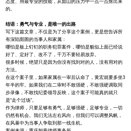
态度、用最专业的技能，从如山的压力中一点一点抠出来
的。
结语：勇气与专业，是唯一的出路
写下这篇文章，不仅是为了分享这个案例，更是想告诉所
有深陷囹圄的当事人和家属：
哪怕是板上钉钉的职务犯罪案件，哪怕是貌似上面已经说
好了、定好了、改不了，千万不要轻易放弃。
很多时候，绝望只是因为你没有找到对的人，没有用对的
方法。
在这个案子里，如果家属在一审后认命了，黄宏就要多坐3
年半的牢。如果我们在二审时不敢强硬，不敢强硬调取同
步录像，不敢找纪委领导反映，这个案子可能真的就只
是“走个过场”。
作为律师，只要足够有勇气，足够强硬，足够专业，一切
仍然有机会。我们无法左右风向，但我们可以调整风帆，
在风暴中为当事人争取到那一线生机。
案例来源：重庆智豪律师事务所