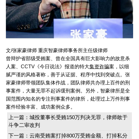
文/张家豪律师 重庆智豪律师事务所主任级律师
曾辩护省部级受贿案、曾在全国具有巨大影响力的故意杀
人案、CCTV《今日说法》报道的特大
集资诈骗
案，以细
腻严谨的风格著称，善于从证据、程序中找到突破点。张
家豪律师带领团队集体作战，团队律师共办理上百件的刑
事案件，大量无罪不起诉缓刑案例。另外，智豪律所是全
国范围内知名的专注刑事案件的律所，处理过上万件刑事
案件经验丰富、成功案例众多。
上一篇：
城投董事长受贿150万判决无罪，律师敢于
斗争二审改判
下一篇：
云南受贿案打掉800万受贿金额、打掉私分