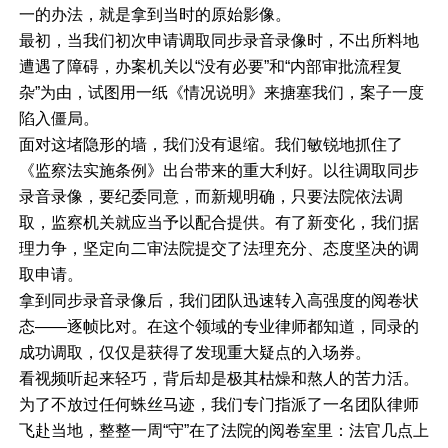
一的办法，就是拿到当时的原始影像。
最初，当我们初次申请调取同步录音录像时，不出所料地
遭遇了障碍，办案机关以“没有必要”和“内部审批流程复
杂”为由，试图用一纸《情况说明》来搪塞我们，案子一度
陷入僵局。
面对这堵隐形的墙，我们没有退缩。我们敏锐地抓住了
《监察法实施条例》出台带来的重大利好。以往调取同步
录音录像，要纪委同意，而新规明确，只要法院依法调
取，监察机关就应当予以配合提供。有了新变化，我们据
理力争，坚定向二审法院提交了法理充分、态度坚决的调
取申请。
拿到同步录音录像后，我们团队迅速转入高强度的阅卷状
态——逐帧比对。在这个领域的专业律师都知道，同录的
成功调取，仅仅是获得了发现重大疑点的入场券。
看视频听起来轻巧，背后却是极其枯燥和熬人的苦力活。
为了不放过任何蛛丝马迹，我们专门指派了一名团队律师
飞赴当地，整整一周“守”在了法院的阅卷室里：法官几点上