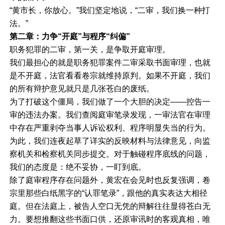
“黄市长，你放心。”我们坚定地说，“二审，我们换一种打
法。”
第二章：力争“开庭”与程序“纠偏”
职务犯罪的二审，第一关，是争取开庭审理。
我们最担心的就是职务犯罪案件二审采取书面审理，也就
是不开庭，法官看看卷宗就维持原判。如果不开庭，我们
的所有辩护意见就只是几张苍白的废纸。
为了打破这个僵局，我们做了一个大胆的决定——控告一
审的违法办案。我们查阅庭审笔录发现，一审法官在审理
中存在严重剥夺当事人诉讼权利、程序明显失当的行为。
为此，我们连夜起草了详实的反映材料与法律意见，向监
察机关和检察机关同步提交。对于触碰程序底线的问题，
我们的态度是：绝不妥协，一盯到底。
除了庭审程序存在问题外，黄宏在会见时也反复强调，卷
宗里那些白纸黑字的“认罪笔录”，跟他的真实表达大相径
庭。但在法庭上，被告人空口无凭的辩解往往显得苍白无
力。要想推翻这些书面口供，还原审讯时的客观真相，唯