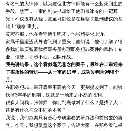
有名气的大律师，以为这位北方律师能有什么起死回生的
手段。然而，一审的判决书却给了他们最冰冷的一记耳
光：不仅没有从轻，甚至可以说是在检察院量刑建议的基
础上“顶格”重判。
黄宏不服，他在
看守所
里咆哮，他强烈要求上诉。
家属千里迢迢从外省飞到了重庆，他们说，他们了解了很
多我们重庆智豪律师事务所办理职务犯罪案件的风格：专
业、强硬、寸步不让、团队作战。
我先讲结果，这个看似毫无悬念的案子，最终在二审迎来
了实质性的转机——从一审的13年，成功改判为9年6个
月。
在职务犯罪二审开庭率不高的今天，更别提改判了，能够
砍掉3年半的刑期，这就是一场来之不易的胜利。
很多人问我，张律师，你们到底做对了什么？是找了人，
还是有什么与众不同的本领？
我说，我们办案只有苦心专研案卷的笨办法和豁出去的勇
气。今天，我想复盘这个案子，告诉大家，在那些看似板