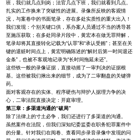
班，我们就几点到岗；法官几点下班，我们就看到几点。
扎实的工作换来了突破性的进展。录像所反映的客观情
况，与案卷中的书面笔录，存在多处实质性的重大出入！
我们发现：个别关键口供，系办案人员通过不当的诱导甚
至施压获取；在多处同录片段中，黄宏本在做无罪辩解，
笔录却将其直接转化记载为“认罪”和“承认受贿”；甚至在关
键的退赃时间点上，黄宏明确陈述的“解封后第一时间退还
金条”，也被不客观地记录为“长时间拖延未还”。
这些铁一般的录像证据，直接动摇了一审判决的证据根
基。这些被我们揪出来的细节，成为了二审翻盘的关键弹
药。
面对客观存在的实体、程序硬伤与辩护人据理力争的决
心，二审法院直接决定：开庭审理。
第三章：多渠道沟通的“破局”
除了法律上的寸土必争，我们还进行了多渠道的沟通。
虽然案件在法院，但我们深知纪委监委在职务犯罪案件中
的分量。针对我们在阅卷、查看同步录音录像中发现的问