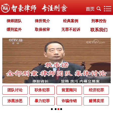
律师团队
律所简介
经典案例
刑事控告
缓刑监外
取保候审
无罪不起诉
联系我们
职务犯罪
经济犯罪
毒品犯罪
罪名专题
智豪文化
自首立功
首席律师致辞
智豪视野
刑罚种类
刑事法规
犯罪释义
刑事知识
法律援助
刑事资讯
刑事文书
案件动态
辩护词集
常见问题
办理中的案件
业务范围
为什么选择智豪
办案机关
中国法律讲堂
辨别伪专业
团队讨论
职务犯罪
留置顾问
经济犯罪
罪名解析库
网站地图
涉黑涉恶
暴力犯罪
诈骗传销
赌博卖淫