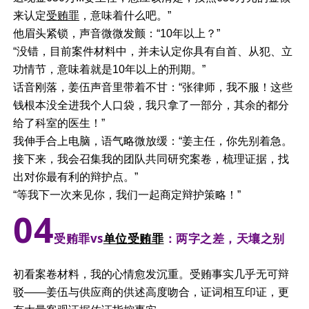
来认定
受贿罪
，意味着什么吧。”
他眉头紧锁，声音微微发颤：“10年以上？”
“没错，目前案件材料中，并未认定你具有自首、从犯、立
功情节，意味着就是10年以上的刑期。”
话音刚落，姜伍声音里带着不甘：“张律师，我不服！这些
钱根本没全进我个人口袋，我只拿了一部分，其余的都分
给了科室的医生！”
我伸手合上电脑，语气略微放缓：“姜主任，你先别着急。
接下来，我会召集我的团队共同研究案卷，梳理证据，找
出对你最有利的辩护点。”
“等我下一次来见你，我们一起商定辩护策略！”
0
4
受贿罪vs
单位受贿罪
：两字之差，天壤之别
初看案卷材料，我的心情愈发沉重。受贿事实几乎无可辩
驳——姜伍与供应商的供述高度吻合，证词相互印证，更