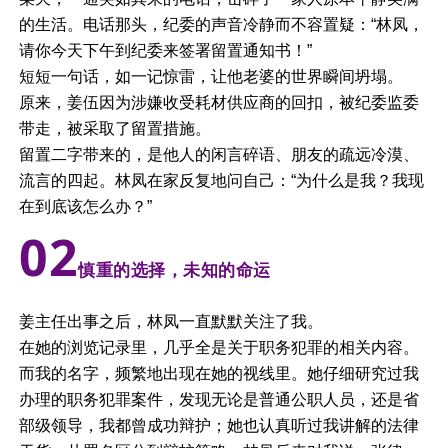
的生活。电话那头，纪委的声音冷静而不容置疑：“林凤，
请你今天下午到纪委来签署留置通知书！”
短短一句话，如一记惊雷，让他老婆的世界瞬间坍塌。
原来，姜伍因为涉嫌收受耗材供应商的回扣，被纪委监委
带走，被采取了留置措施。
留置二字带来的，是他人的闲言碎语、朋友的疏远冷漠、
流言的四起。林凤在家反复地问自己：“为什么是我？我现
在到底该怎么办？”
0
2
慎重的选择，未知的命运
姜主任出事之后，林凤一直默默关注了我。
在她的浏览记录里，几乎全是关于职务犯罪的相关内容。
而我的名字，频繁地出现在她的视线里。她仔细研究过我
办理的职务犯罪案件，发现无论是普通公职人员，还是省
部级领导，我都曾成功辩护；她也认真听过我讲解的法律