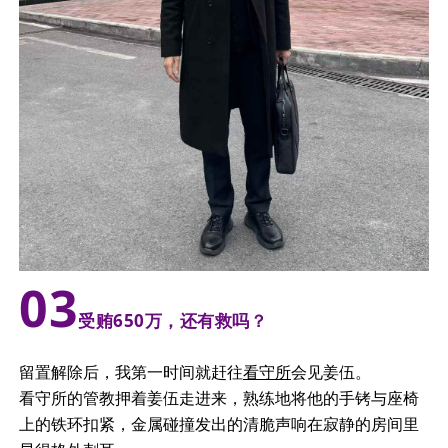
0
3
受贿650万，还有救吗？
留置解除后，我第一时间就赶往
看守所
会见姜伍。
看守所的管教押着姜伍走进来，熟练地将他的手铐与座椅
上的铁环扣紧，金属碰撞发出的清脆声响在寂静的房间里