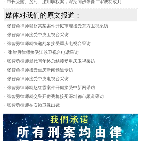
·
市长受贿、贪污、滥用职权案，深挖同步录像二审成功改判
媒体对我们的原文报道：
·
张智勇律师就赵某某案件开庭审理接受东方卫视采访
·
张智勇律师接受中央卫视台采访
·
张智勇律师就快递乱象接受重庆电视台采访
·
张智勇律师接受江苏卫视台电话采访
·
张智勇律师就代写年终总结接受重庆卫视采访
·
张智勇律师接受重庆新闻频道专访
·
张智勇律师接受中央电视台采访
·
张智勇律师就赵红霞案件开庭接受中新网采访
·
张智勇律师就交警开房丢枪接受深圳都市频道采访
·
张智勇律师在安徽卫视出镜