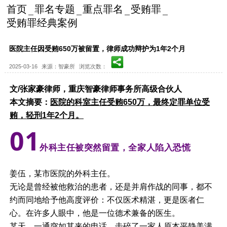
首页
罪名专题
重点罪名
受贿罪
受贿罪经典案例
医院主任因受贿650万被留置，律师成功辩护为1年2个月
2025-03-16
来源：智豪所
浏览次数：
文/张家豪律师，重庆智豪律师事务所高级合伙人
本文摘要：
医院的科室主任受贿650万，最终定罪单位受
贿，轻刑1年2个月。
0
1
外科主任被突然留置，全家人陷入恐慌
姜伍，某市医院的外科主任。
无论是曾经被他救治的患者，还是并肩作战的同事，都不
约而同地给予他高度评价：不仅医术精湛，更是医者仁
心。在许多人眼中，他是一位德术兼备的医生。
某天，一通突如其来的电话，击碎了一家人原本平静美满