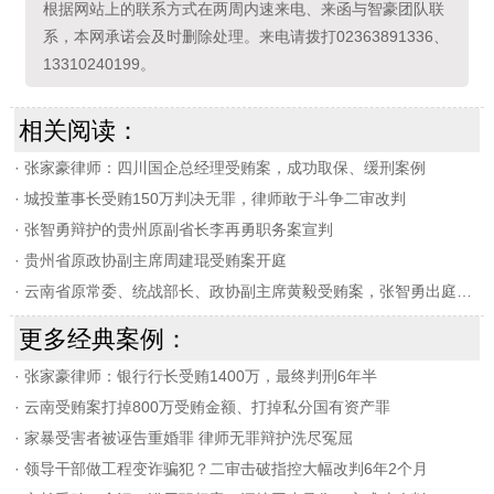
根据网站上的联系方式在两周内速来电、来函与智豪团队联
系，本网承诺会及时删除处理。来电请拨打02363891336、
13310240199。
相关阅读：
·
张家豪律师：四川国企总经理受贿案，成功取保、缓刑案例
·
城投董事长受贿150万判决无罪，律师敢于斗争二审改判
·
张智勇辩护的贵州原副省长李再勇职务案宣判
·
贵州省原政协副主席周建琨受贿案开庭
·
云南省原常委、统战部长、政协副主席黄毅受贿案，张智勇出庭辩护
更多经典案例：
·
张家豪律师：银行行长受贿1400万，最终判刑6年半
·
云南受贿案打掉800万受贿金额、打掉私分国有资产罪
·
家暴受害者被诬告重婚罪 律师无罪辩护洗尽冤屈
·
领导干部做工程变诈骗犯？二审击破指控大幅改判6年2个月