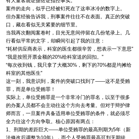
有大量客观证据佐证指控事实。
案件的走向，似乎已经被钉死在了这串冰冷的数字上。
但办案经验告诉我，刑事案件往往不在表面。真正的突破
口，藏在看似无关紧要的细节里。
当我再次翻阅案卷时，目光无意间停留在几份笔录上。几
行看似平常的文字，却瞬间引起了我的注意：
“耗材供应商表示，科室的医生都很辛苦，想表示一下意思”
“我是按照开票金额的20%给科室送的回扣。”
“每次收到钱，我只拿了大概30%，剩下的70%都是均摊给
科室的其他医生”
这一刻，我意识到，案件的突破口找到了——这不是受贿
罪，而是单位受贿罪！
实际上，单位受贿罪是一个非常冷门的罪名，以至于很多
的办案人员都不会主动往这个方向去考量。但对于辩护律
师而言，一旦案件具备适用单位受贿罪的条件，就必须尽
全力往这个方向争取。核心原因有两点：
1、刑期的差距巨大——单位受贿罪的最高刑期为5年（新
法修改后调整为10年），而个人受贿罪最高可判无期徒