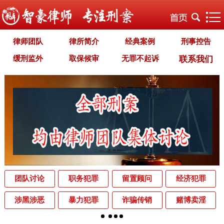
律师团队
律所简介
经典案例
刑事控告
缓刑监外
取保候审
无罪不起诉
联系我们
职务犯罪
经济犯罪
毒品犯罪
罪名专题
智豪文化
自首立功
首席律师致辞
智豪视野
刑罚种类
刑事法规
犯罪释义
刑事知识
法律援助
刑事资讯
刑事文书
案件动态
辩护词集
常见问题
办理中的案件
业务范围
为什么选择智豪
办案机关
中国法律讲堂
辨别伪专业
团队讨论
职务犯罪
留置顾问
经济犯罪
罪名解析库
网站地图
涉黑涉恶
暴力犯罪
诈骗传销
赌博卖淫