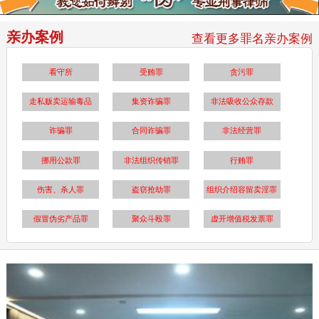
亲办案例
查看更多罪名亲办案例
看守所
受贿罪
贪污罪
走私贩卖运输毒品
集资诈骗罪
非法吸收公众存款
诈骗罪
合同诈骗罪
非法经营罪
挪用公款罪
非法组织传销罪
行贿罪
伤害、杀人罪
盗窃抢劫罪
组织介绍容留卖淫罪
假冒伪劣产品罪
聚众斗殴罪
虚开增值税发票罪