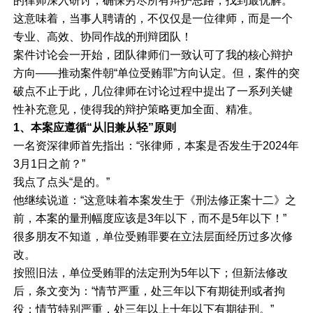
的律师深入研讨，确保穷尽所有辩护思路，找到最优解。
这意味着，当事人聘请的，不仅仅是一位律师，而是一个
专业、高效、协同作战的刑辩团队！
案件讨论会一开始，团队律师们一致认可了我的核心辩护
方向——推动案件朝“单位受贿罪”方向认定。但，案件的突
破点不止于此，几位律师在讨论过程中提出了一系列关键
性补充意见，使得我的辩护策略更加全面、精准。
1、本案应遵循“从旧兼从轻”原则
一名资深律师首先指出：“张律师，本案是否发生于2024年
3月1日之前？”
我点了点头“是的。”
他继续说道：“这意味着本案发生于《刑法修正案十二》之
前，本案的量刑幅度应该是3年以下，而不是5年以下！”
很多朋友不知道，单位受贿罪要在立法层面经历过多次修
改。
按照旧法，单位受贿罪的法定刑为5年以下；但新法修改
后，条文变为：“情节严重，处三年以下有期徒刑或者拘
役；情节特别严重，处三年以上十年以下有期徒刑。”