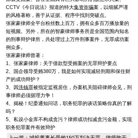
CCTV《今日说法》报道的特大
集资诈骗
案，以细腻严谨
的风格著称，善于从证据、程序中找到突破点。
张家豪律师全平台粉丝数上百万，拥有众多百万播放量的
短视频。另外，所在的智豪律师事务所是全国范围内知名
的刑事辩护律所，共处理过上万件刑事案件，无罪成功案
例众多。
张家豪律师曾著：
1、张家豪律师：关于借款型受贿案的无罪辩护要点
2、国企领导受贿380万，我是如何实现减轻刑期和保住财
产的成功辩护？
3、因
洗钱罪
被指定监视居住，办案机关阻碍律师会见，刑
事律师必须据理力争！
4、揭秘！纪委通知问话，职务犯罪的谈话策略你真的了解
吗？
5、私设小金库不构成贪污？律师成功扣减贪污金额，实现
职务犯罪案件有效辩护
上一篇：
城投董事长受贿150万判决无罪，律师敢于