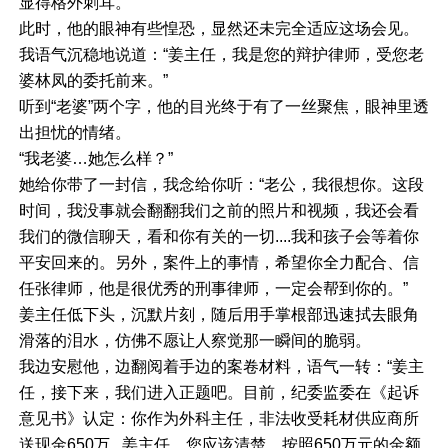
显得格外刺耳。
此时，他的眼神有些惶恐，显然还未完全适应这场会见。
我语气沉稳地说道：“姜主任，我是您的辩护律师，受您老
婆林凤的委托前来。”
听到“老婆”两个字，他的目光终于有了一丝聚焦，眼神里透
出担忧的情绪。
“我老婆…她怎么样？”
她给你带了一封信，我念给你听：“老公，我很想你。这段
时间，我没事就会翻翻我们之前的照片和视频，我还会看
我们的微信聊天，看和你有关的一切....我和孩子会等着你
平安回来的。另外，案件上的事情，希望你全力配合、信
任张律师，他是很优秀的刑事律师，一定会帮到你的。”
姜主任低下头，沉默片刻，随后用手掌根部迅速拭去眼角
滑落的泪水，仿佛不愿让人察觉那一瞬间的脆弱。
我边安慰他，边翻阅着手边的案卷材料，语气一转：“姜主
任，接下来，我们进入正题吧。目前，纪委监委在《起诉
意见书》认定：你作为外科主任，非法收受耗材供应商所
送现金650万...姜主任，您应该清楚，按照650万元的金额