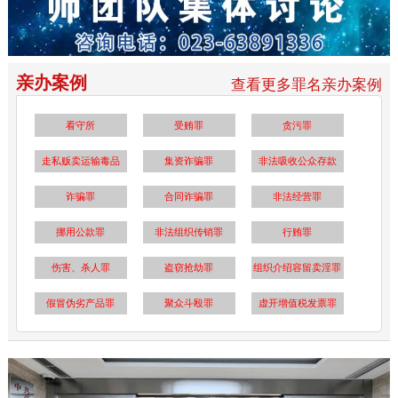
亲办案例
查看更多罪名亲办案例
看守所
受贿罪
贪污罪
走私贩卖运输毒品
集资诈骗罪
非法吸收公众存款
诈骗罪
合同诈骗罪
非法经营罪
挪用公款罪
非法组织传销罪
行贿罪
伤害、杀人罪
盗窃抢劫罪
组织介绍容留卖淫罪
假冒伪劣产品罪
聚众斗殴罪
虚开增值税发票罪