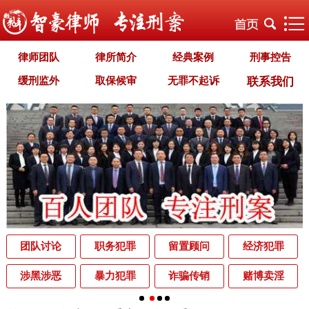
律师团队
律所简介
经典案例
刑事控告
缓刑监外
取保候审
无罪不起诉
联系我们
职务犯罪
经济犯罪
毒品犯罪
罪名专题
智豪文化
自首立功
首席律师致辞
智豪视野
刑罚种类
刑事法规
犯罪释义
刑事知识
法律援助
刑事资讯
刑事文书
案件动态
辩护词集
常见问题
办理中的案件
业务范围
为什么选择智豪
办案机关
中国法律讲堂
辨别伪专业
团队讨论
职务犯罪
留置顾问
经济犯罪
罪名解析库
网站地图
涉黑涉恶
暴力犯罪
诈骗传销
赌博卖淫