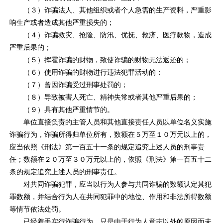
（３）诈骗法人、其他组织或者个人急需的生产资料，严重影
响生产或者造成其他严重损失的；
（４）诈骗救灾、抢险、防汛、优抚、救济、医疗款物，造成
严重后果的；
（５）挥霍诈骗的财物，致使诈骗的财物无法返还的；
（６）使用诈骗的财物进行违法犯罪活动的；
（７）曾因诈骗受过刑事处罚的；
（８）导致被害人死亡、精神失常或者其他严重后果的；
（９）具有其他严重情节的。
单位直接负责的主管人员和其他直接责任人员以单位名义实施
诈骗行为，诈骗所得归单位所有，数额在５万至１０万元以上的，
应当依照《刑法》第一百五十一条的规定追究上述人员的刑事责
任；数额在２０万至３０万元以上的，依照《刑法》第一百五十二
条的规定追究上述人员的刑事责任。
对共同诈骗犯罪，应当以行为人参与共同诈骗的数额认定其犯
罪数额，并结合行为人在共同犯罪中的地位、作用和非法所得数额
等情节依法处罚。
已经着手实行诈骗行为，只是由于行为人意志以外的原因而未