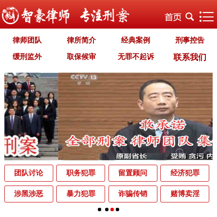
律师团队
律所简介
经典案例
刑事控告
缓刑监外
取保候审
无罪不起诉
联系我们
职务犯罪
经济犯罪
毒品犯罪
罪名专题
智豪文化
自首立功
首席律师致辞
智豪视野
刑罚种类
刑事法规
犯罪释义
刑事知识
法律援助
刑事资讯
刑事文书
案件动态
辩护词集
常见问题
办理中的案件
业务范围
为什么选择智豪
办案机关
中国法律讲堂
辨别伪专业
团队讨论
职务犯罪
留置顾问
经济犯罪
罪名解析库
网站地图
涉黑涉恶
暴力犯罪
诈骗传销
赌博卖淫