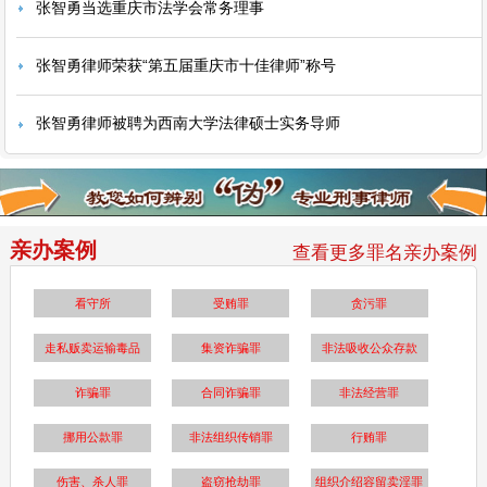
张智勇当选重庆市法学会常务理事
张智勇律师荣获“第五届重庆市十佳律师”称号
张智勇律师被聘为西南大学法律硕士实务导师
亲办案例
查看更多罪名亲办案例
看守所
受贿罪
贪污罪
走私贩卖运输毒品
集资诈骗罪
非法吸收公众存款
诈骗罪
合同诈骗罪
非法经营罪
挪用公款罪
非法组织传销罪
行贿罪
伤害、杀人罪
盗窃抢劫罪
组织介绍容留卖淫罪