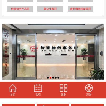
假冒伪劣产品罪
聚众斗殴罪
虚开增值税发票罪
首页
动态
团队
荣誉