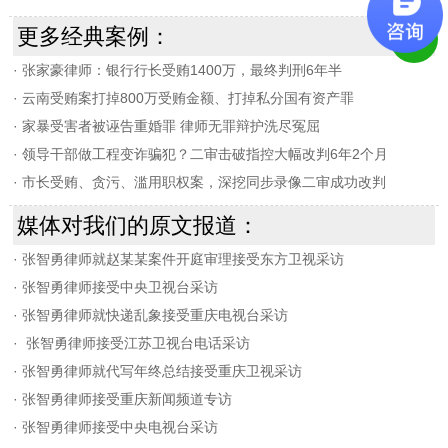
更多经典案例：
·
张家豪律师：银行行长受贿1400万，最终判刑6年半
·
云南受贿案打掉800万受贿金额、打掉私分国有资产罪
·
家暴受害者被诬告重婚罪 律师无罪辩护洗尽冤屈
·
领导干部做工程变诈骗犯？二审击破指控大幅改判6年2个月
·
市长受贿、贪污、滥用职权案，深挖同步录像二审成功改判
媒体对我们的原文报道：
·
张智勇律师就赵某某案件开庭审理接受东方卫视采访
·
张智勇律师接受中央卫视台采访
·
张智勇律师就快递乱象接受重庆电视台采访
·
张智勇律师接受江苏卫视台电话采访
·
张智勇律师就代写年终总结接受重庆卫视采访
·
张智勇律师接受重庆新闻频道专访
·
张智勇律师接受中央电视台采访