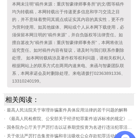
本网未注明“稿件来源：重庆智豪律师事务所”的文/图等稿件
均为转载稿，本网转载出于传递更多信息和学习交流之目
的，并不意味着赞同其观点或证实其内容的真实性，更不作
为营利使用。如其他媒体、网站或个人从本网下载使用，必
须保留本网注明的“稿件来源”，并自负版权等法律责任。如
擅自篡改为“稿件来源：重庆智豪律师事务所”，本网将依法
追究责任。如对稿件内容有疑议，请及时与我们联系作删除
处理。 如本网转载稿涉及著作权等权利问题，请相关权利人
根据网站上的联系方式在两周内速来电、来函与智豪团队联
系，本网承诺会及时删除处理。来电请拨打02363891336、
13310240199。
相关阅读：
·
最高人民法院关于审理诈骗案件具体应用法律的若干问题的解释
·
《最高人民检察院、公安部关于经济犯罪案件追诉标准的规定》中对集资诈骗罪的解释
·
国务院办公厅关于严厉打击以证券期货投资为名进行违法犯罪活动的通知
·
关于依法严厉打击集资诈骗和非法吸收公众存款犯罪活动的通知