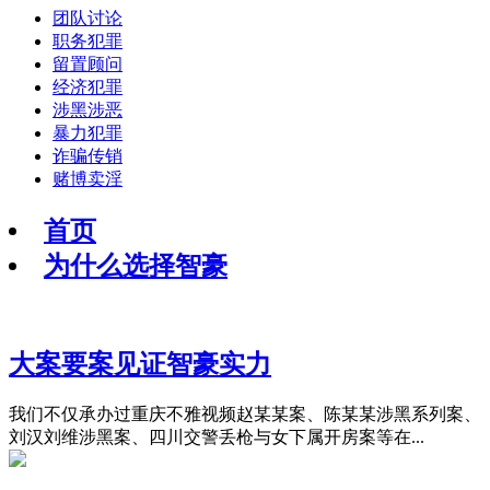
团队讨论
职务犯罪
留置顾问
经济犯罪
涉黑涉恶
暴力犯罪
诈骗传销
赌博卖淫
首页
为什么选择智豪
大案要案见证智豪实力
我们不仅承办过重庆不雅视频赵某某案、陈某某涉黑系列案、
刘汉刘维涉黑案、四川交警丢枪与女下属开房案等在...