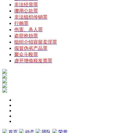
非法经营罪
挪用公款罪
非法组织传销罪
行贿罪
伤害、杀人罪
盗窃抢劫罪
组织介绍容留卖淫罪
假冒伪劣产品罪
聚众斗殴罪
虚开增值税发票罪
首页
动态
团队
荣誉